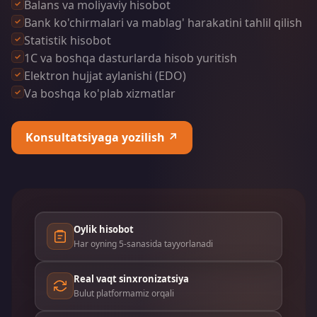
Balans va moliyaviy hisobot
Bank ko'chirmalari va mablag' harakatini tahlil qilish
Statistik hisobot
1C va boshqa dasturlarda hisob yuritish
Elektron hujjat aylanishi (EDO)
Va boshqa ko'plab xizmatlar
Konsultatsiyaga yozilish ↗
Oylik hisobot
Har oyning 5-sanasida tayyorlanadi
Real vaqt sinxronizatsiya
Bulut platformamiz orqali