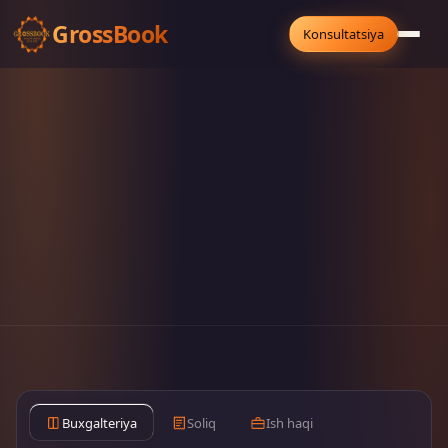
Gross
Book
Konsultatsiya
Buxgalteriya
Soliq
Ish haqi