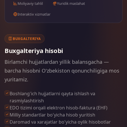
Moliyaviy tahlil
Yuridik maslahat
Interaktiv xizmatlar
BUXGALTERIYA
Buxgalteriya hisobi
Birlamchi hujjatlardan yillik balansgacha —
barcha hisobni O'zbekiston qonunchiligiga mos
yuritamiz.
Boshlang'ich hujjatlarni qayta ishlash va
rasmiylashtirish
EDO tizimi orqali elektron hisob-faktura (EHF)
Milliy standartlar bo'yicha hisob yuritish
Daromad va xarajatlar bo'yicha oylik hisobotlar